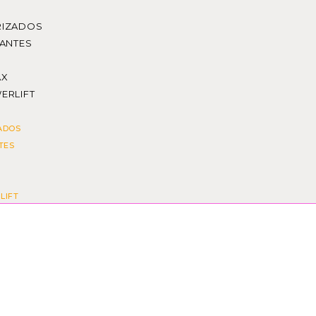
RIZADOS
ZANTES
AX
ERLIFT
ADOS
TES
LIFT